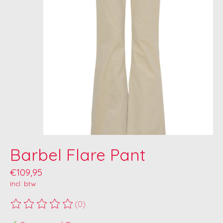
Barbel Flare Pant
€109,95
Incl. btw
(0)
De beoordeling van dit product is
0
van de 5