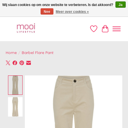
Wij slaan cookies op om onze website te verbeteren. Is dat akkoord?
Ja
Nee
Meer over cookies »
Welkom op de Mooi webshop!
Verlanglijst
Winkelwag
Home
/
Barbel Flare Pant
Product image slideshow Items