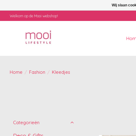
Wij slaan coo
Welkom op de Mooi webshop!
Ho
Home
/
Fashion
/
Kleedjes
Categorieën
Deco & Gifts