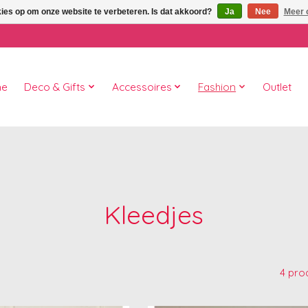
kies op om onze website te verbeteren. Is dat akkoord?
Ja
Nee
Meer 
me
Deco & Gifts
Accessoires
Fashion
Outlet
Kleedjes
4 pro