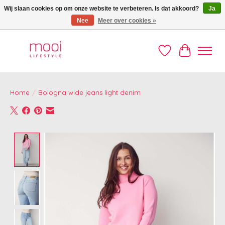
Wij slaan cookies op om onze website te verbeteren. Is dat akkoord?
Ja
Nee
Meer over cookies »
Welkom op de Mooi webshop!
Verlanglijst
Winkelwag
Home
/
Bologna wide jeans light denim
Product image slideshow Items