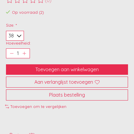
(0)
De beoordeling van dit product is
0
van de 5
Op voorraad (2)
Size:
*
Hoeveelheid:
Toevoegen aan winkelwagen
Aan verlanglijst toevoegen
Plaats bestelling
Toevoegen om te vergelijken