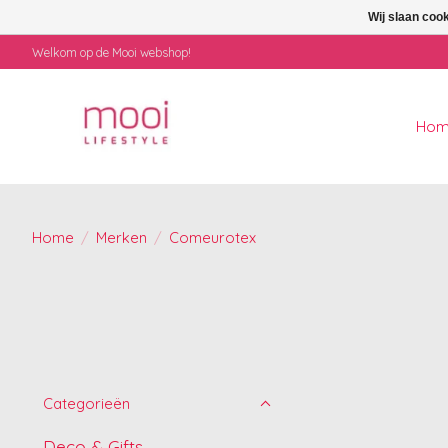
Wij slaan coo
Welkom op de Mooi webshop!
Ho
Home
/
Merken
/
Comeurotex
Categorieën
Deco & Gifts