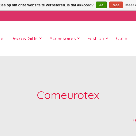
kies op om onze website te verbeteren. Is dat akkoord?
Ja
Nee
Meer 
me
Deco & Gifts
Accessoires
Fashion
Outlet
Comeurotex
0