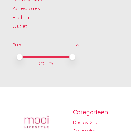
Accessoires
Fashion
Outlet
Prijs
Minimale prijswaarde
Price maximum value
€
0
- €
5
Categorieën
Deco & Gifts
Accessoires