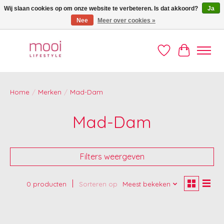
Wij slaan cookies op om onze website te verbeteren. Is dat akkoord?
Ja
Nee
Meer over cookies »
Welkom op de Mooi webshop!
Verlanglijst
Winkelwag
Home
/
Merken
/
Mad-Dam
Mad-Dam
Filters weergeven
0 producten
Sorteren op
Meest bekeken