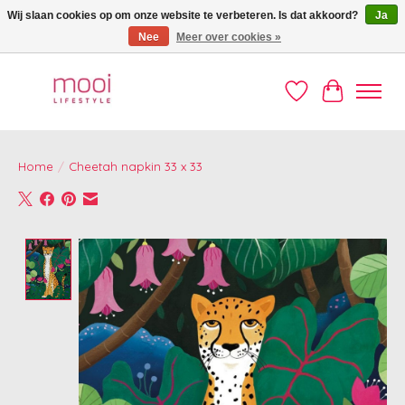
Wij slaan cookies op om onze website te verbeteren. Is dat akkoord?
Ja
Nee
Meer over cookies »
Welkom op de Mooi webshop!
Verlanglijst
Winkelwag
Home
/
Cheetah napkin 33 x 33
Product image slideshow Items