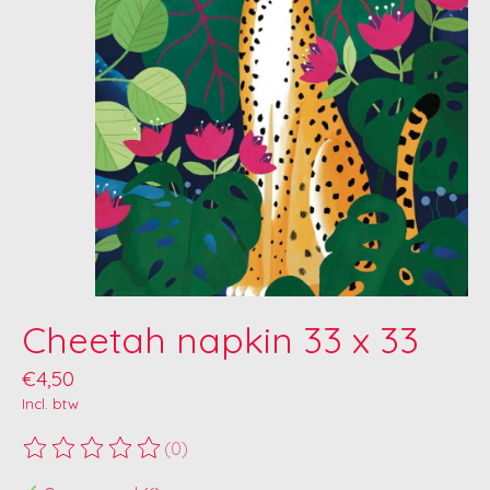
Cheetah napkin 33 x 33
€4,50
Incl. btw
(0)
De beoordeling van dit product is
0
van de 5