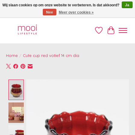
Wij slaan cookies op om onze website te verbeteren. Is dat akkoord?
Ja
Nee
Meer over cookies »
Welkom op de Mooi webshop!
Verlanglijst
Winkelwag
Home
/
Cute cup red votief 14 cm dia
Product image slideshow Items