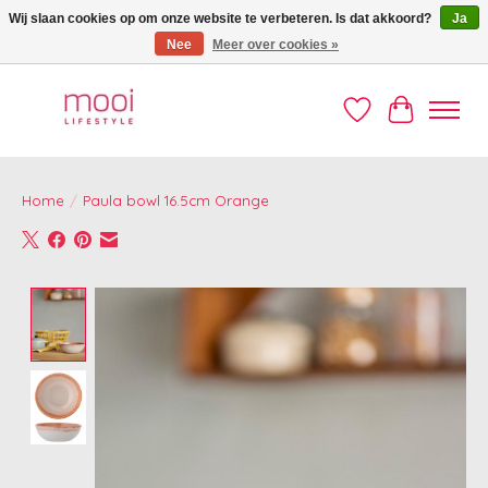
Wij slaan cookies op om onze website te verbeteren. Is dat akkoord?
Ja
Nee
Meer over cookies »
Welkom op de Mooi webshop!
Verlanglijst
Winkelwag
Home
/
Paula bowl 16.5cm Orange
Product image slideshow Items