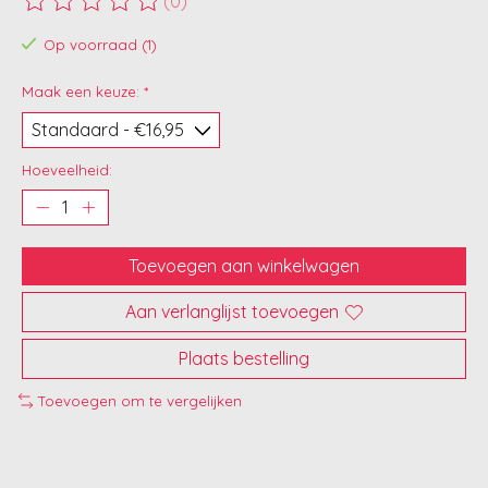
(0)
De beoordeling van dit product is
0
van de 5
Op voorraad (1)
Maak een keuze:
*
Hoeveelheid:
Toevoegen aan winkelwagen
Aan verlanglijst toevoegen
Plaats bestelling
Toevoegen om te vergelijken