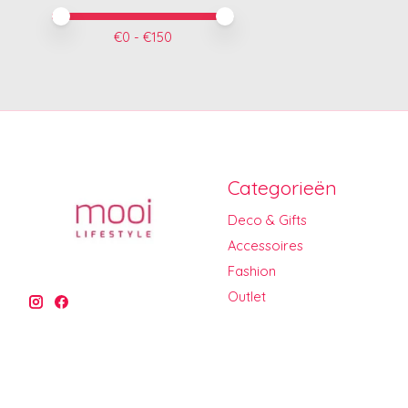
Minimale prijswaarde
Price maximum value
€
0
- €
150
Categorieën
Deco & Gifts
Accessoires
Fashion
Outlet