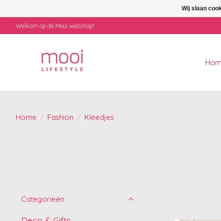
Wij slaan coo
Welkom op de Mooi webshop!
Ho
Home
/
Fashion
/
Kleedjes
Categorieën
Deco & Gifts