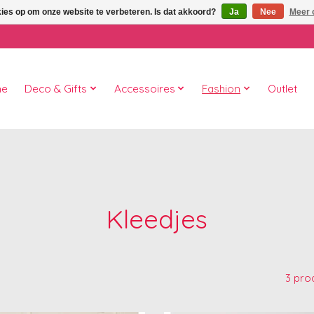
kies op om onze website te verbeteren. Is dat akkoord?
Ja
Nee
Meer 
me
Deco & Gifts
Accessoires
Fashion
Outlet
Kleedjes
3 pro