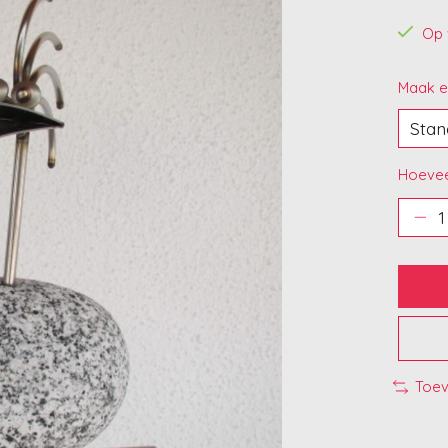
Op 
Maak e
Hoevee
Toev