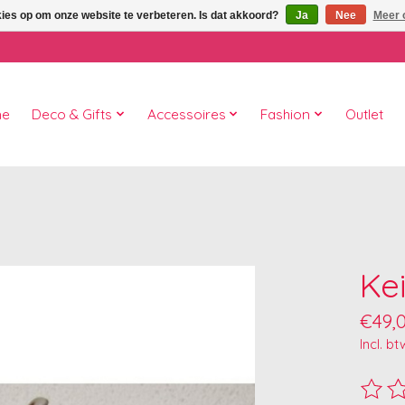
kies op om onze website te verbeteren. Is dat akkoord?
Ja
Nee
Meer 
me
Deco & Gifts
Accessoires
Fashion
Outlet
Ke
€49,
Incl. bt
De beo