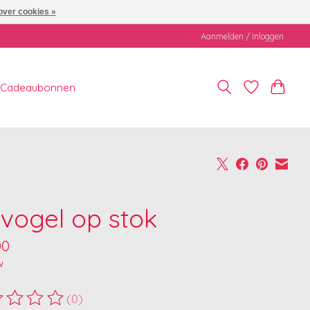
over cookies »
Aanmelden / Inloggen
Cadeaubonnen
ivogel op stok
00
w
(0)
ordeling van dit product is
0
van de 5