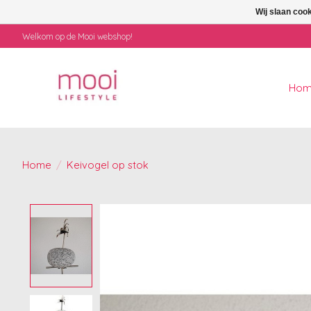
Wij slaan coo
Welkom op de Mooi webshop!
Ho
Home
/
Keivogel op stok
Product image slideshow Items