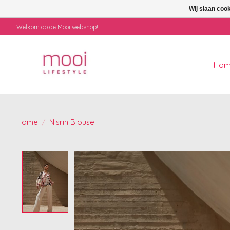
Wij slaan coo
Welkom op de Mooi webshop!
Ho
Home
/
Nisrin Blouse
Product image slideshow Items