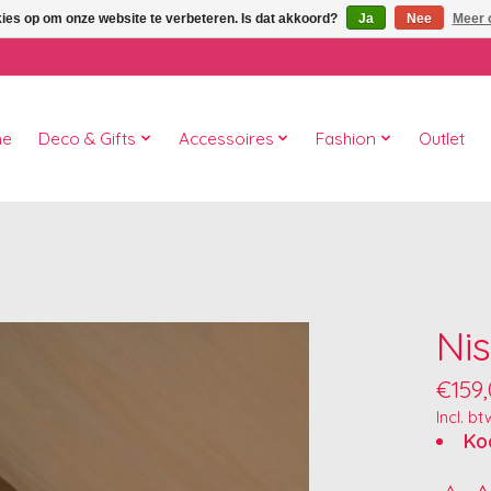
kies op om onze website te verbeteren. Is dat akkoord?
Ja
Nee
Meer 
me
Deco & Gifts
Accessoires
Fashion
Outlet
Nis
€159
Incl. bt
Ko