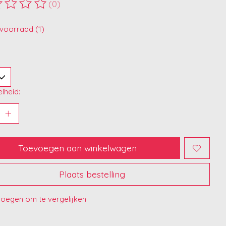
(0)
ordeling van dit product is
0
van de 5
voorraad (1)
lheid:
Toevoegen aan winkelwagen
Plaats bestelling
oegen om te vergelijken