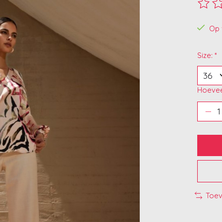
De beo
Op 
Size:
*
Hoevee
Toev